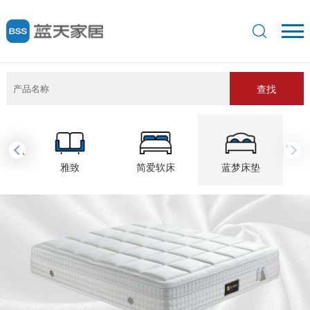
查找
›
‹
雅致
简爱软床
蓝梦床垫